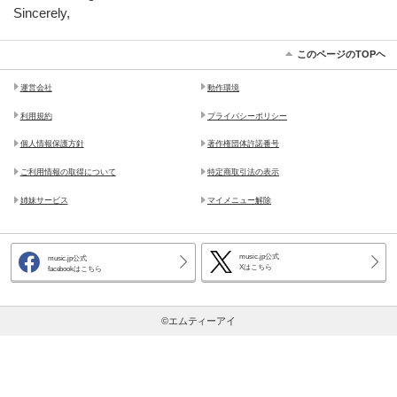
Sincerely,
このページのTOPヘ
運営会社
動作環境
利用規約
プライバシーポリシー
個人情報保護方針
著作権団体許諾番号
ご利用情報の取得について
特定商取引法の表示
姉妹サービス
マイメニュー解除
music.jp公式
music.jp公式
Xはこちら
facebookはこちら
©エムティーアイ