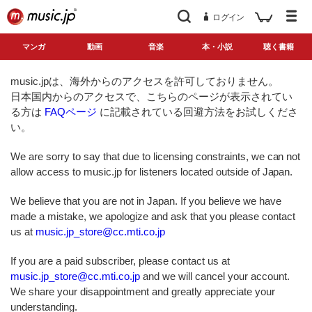
ログイン
マンガ
動画
音楽
本・小説
聴く書籍
music.jpは、海外からのアクセスを許可しておりません。
日本国内からのアクセスで、こちらのページが表示されてい
る方は
FAQページ
に記載されている回避方法をお試しくださ
い。
We are sorry to say that due to licensing constraints, we can not
allow access to music.jp for listeners located outside of Japan.
We believe that you are not in Japan. If you believe we have
made a mistake, we apologize and ask that you please contact
us at
music.jp_store@cc.mti.co.jp
If you are a paid subscriber, please contact us at
music.jp_store@cc.mti.co.jp
and we will cancel your account.
We share your disappointment and greatly appreciate your
understanding.